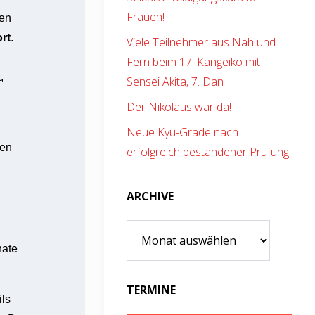
Frauen!
den
rt
.
Viele Teilnehmer aus Nah und
Fern beim 17. Kangeiko mit
,
Sensei Akita, 7. Dan
Der Nikolaus war da!
Neue Kyu-Grade nach
pen
erfolgreich bestandener Prüfung
ARCHIVE
Archive
nate
TERMINE
ils