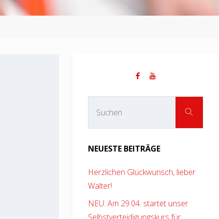
Suc
SUCHEN
nach
NEUESTE BEITRÄGE
Herzlichen Glückwunsch, lieber
Walter!
NEU: Am 29.04. startet unser
Selbstverteidigungskurs für