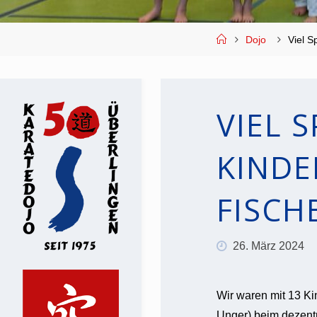
Start
Dojo
Viel S
VIEL S
INDER
ISCHB
26. März 2024
Wir waren mit 13 Ki
Unger) beim dezentr