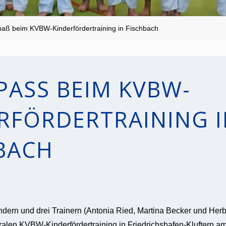
paß beim KVBW-Kinderfördertraining in Fischbach
PASS BEIM KVBW-K
FÖRDERTRAINING IN
ACH
ndern und drei Trainern (Antonia Ried, Martina Becker und Herb
alen KVBW-Kinderfördertraining in Friedrichshafen-Kluftern am