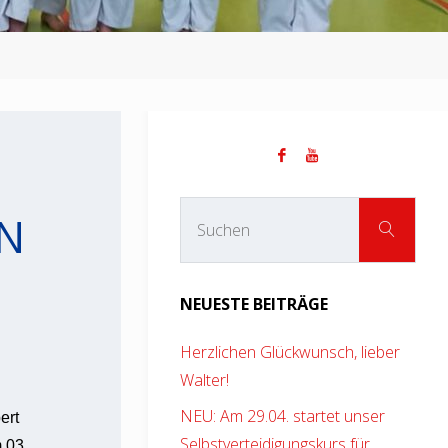
Suc
 F
SUCHEN
nach
NEUESTE BEITRÄGE
Herzlichen Glückwunsch, lieber
Walter!
NEU: Am 29.04. startet unser
ert
Selbstverteidigungskurs für
 03.