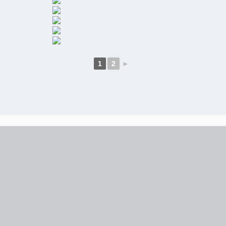
1
2
►